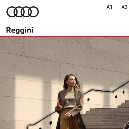
A1
A3