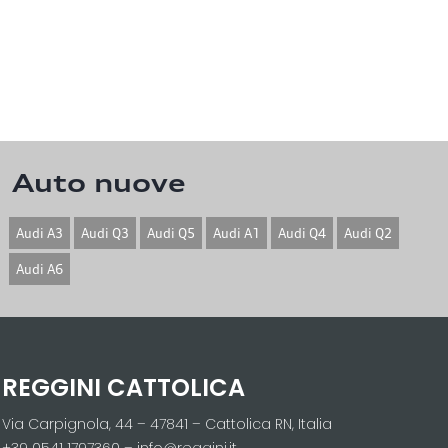
Auto nuove
Audi A3
Audi Q3
Audi Q5
Audi A1
Audi Q4
Audi Q2
Audi A6
REGGINI CATTOLICA
Via Carpignola, 44 – 47841 – Cattolica RN, Italia