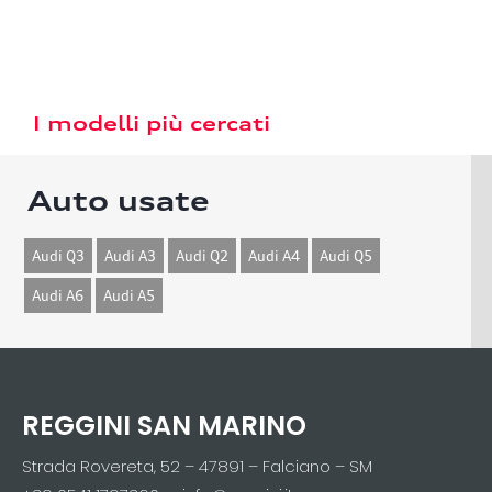
I modelli più cercati
Auto usate
Audi Q3
Audi A3
Audi Q2
Audi A4
Audi Q5
Audi A6
Audi A5
REGGINI SAN MARINO
Strada Rovereta, 52 – 47891 – Falciano – SM