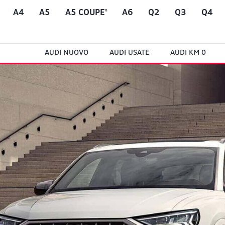
A4
A5
A5 COUPE'
A6
Q2
Q3
Q4
AUDI NUOVO
AUDI USATE
AUDI KM 0