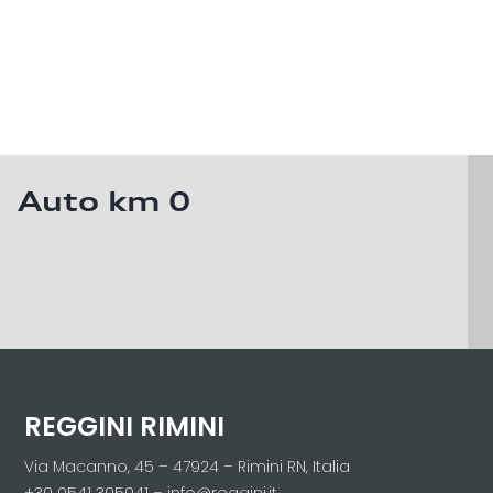
Auto km 0
REGGINI RIMINI
Via Macanno, 45 – 47924 – Rimini RN, Italia