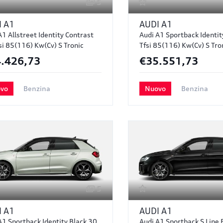
5
I
A1
AUDI
A1
A1 Allstreet Identity Contrast
Audi A1 Sportback Identit
si 85(116) Kw(cv) S Tronic
Tfsi 85(116) Kw(cv) S Tro
.426,73
€35.551,73
vo
Benzina
Nuovo
Benzina
5
I
A1
AUDI
A1
A1 Sportback Identity Black 30
Audi A1 Sportback S Line 