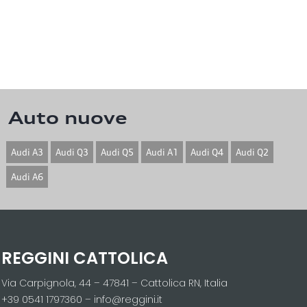
Auto nuove
Audi A3
Audi Q3
Audi Q5
Audi A1
Audi Q4
Audi Q2
Audi A6
REGGINI CATTOLICA
Via Carpignola, 44 – 47841 – Cattolica RN, Italia
+39 0541 1797360 – info@reggini.it