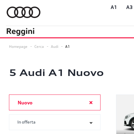
A1
A3
Homepage
Cerca
Audi
A1
5
Audi A1 Nuovo
Nuovo