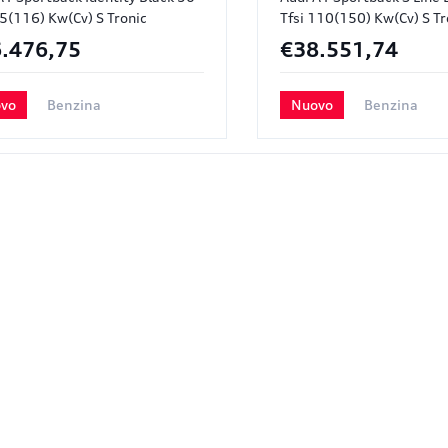
85(116) Kw(cv) S Tronic
Tfsi 110(150) Kw(cv) S Tr
.476,75
€38.551,74
vo
Benzina
Nuovo
Benzina