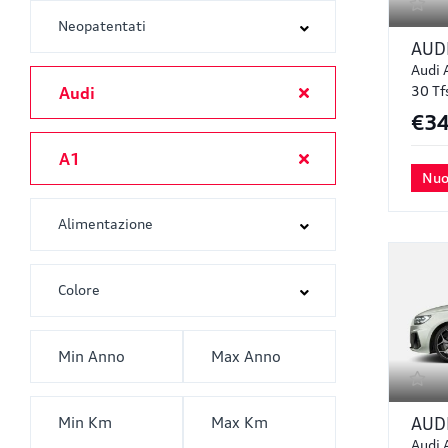
AUD
Audi 
30 Tf
Audi
€34
A1
Nuo
AUD
Audi 