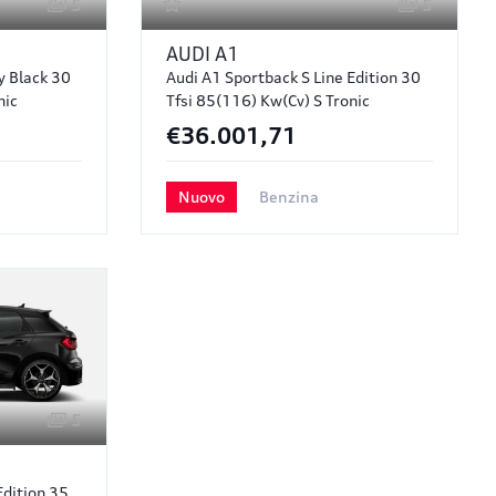
5
5
AUDI
A1
y Black 30
Audi A1 Sportback S Line Edition 30
nic
Tfsi 85(116) Kw(cv) S Tronic
€36.001,71
Nuovo
Benzina
5
Edition 35