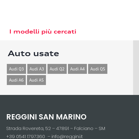
I modelli più cercati
Auto usate
Audi Q3
Audi A3
Audi Q2
Audi A4
Audi Q5
Audi A6
Audi A5
REGGINI SAN MARINO
Strada Rovereta, 52 – 47891 – Falciano – SM
+39 0541 1797360 – info@reggini.it