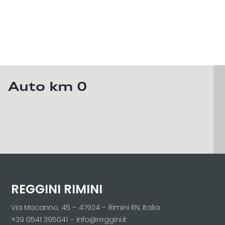
Auto km 0
REGGINI RIMINI
Via Macanno, 45 – 47924 – Rimini RN, Italia
+39 0541 395041 – info@reggini.it