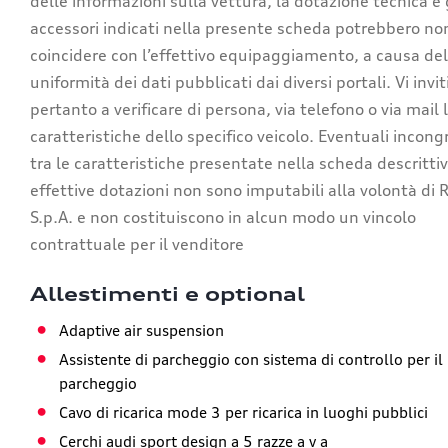
delle informazioni sulla vettura, la dotazione tecnica e 
accessori indicati nella presente scheda potrebbero no
coincidere con l’effettivo equipaggiamento, a causa de
uniformità dei dati pubblicati dai diversi portali. Vi invi
pertanto a verificare di persona, via telefono o via mail 
caratteristiche dello specifico veicolo. Eventuali incon
tra le caratteristiche presentate nella scheda descrittiv
effettive dotazioni non sono imputabili alla volontà di 
S.p.A. e non costituiscono in alcun modo un vincolo
contrattuale per il venditore
Allestimenti e optional
Adaptive air suspension
Assistente di parcheggio con sistema di controllo per il
parcheggio
Cavo di ricarica mode 3 per ricarica in luoghi pubblici
Cerchi audi sport design a 5 razze a v a