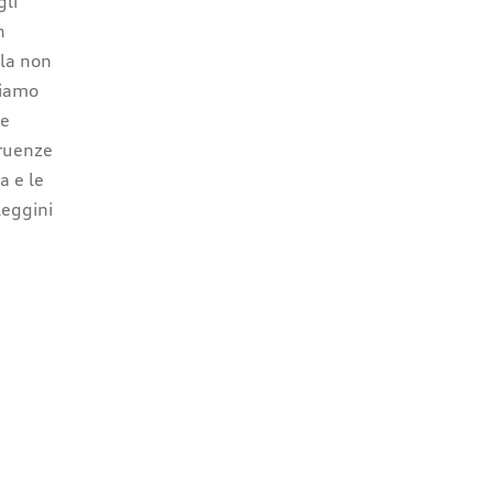
gli
n
lla non
tiamo
le
gruenze
a e le
Reggini