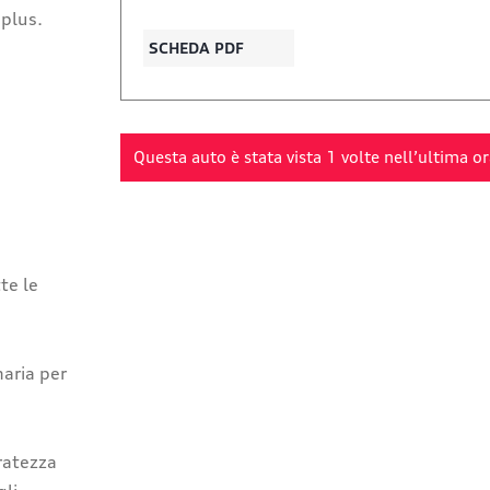
:plus.
SCHEDA PDF
Questa auto è stata vista
1
volte nell’ultima or
tte le
naria per
ratezza