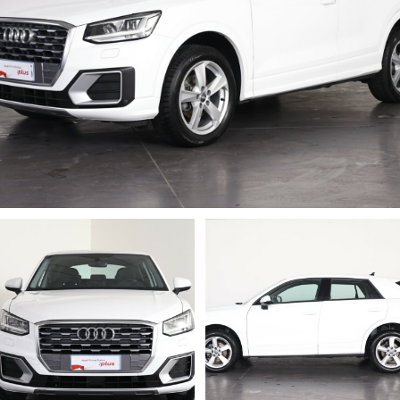
Q4 e-tron
1
Q5
12
Q6 E-TRON
2
Q8
2
RS3
1
RS6
1