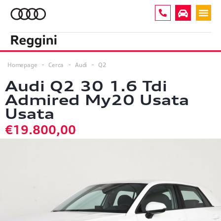
A1
5
Homepage
Cerca
Audi
Q2
A3
9
Audi Q2 30 1.6 Tdi
Admired My20 Usata
A4
3
Usata
A5
5
€19.800,00
A5 COUPE'
1
A6
9
Q2
7
Q3
12
Q4
2