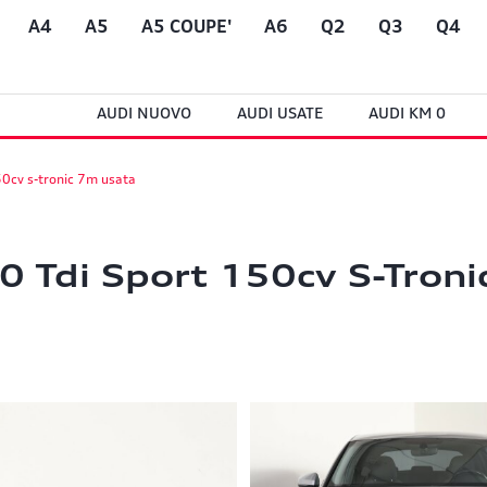
A4
A5
A5 COUPE'
A6
Q2
Q3
Q4
AUDI NUOVO
AUDI USATE
AUDI KM 0
50cv s-tronic 7m usata
0 Tdi Sport 150cv S-Troni