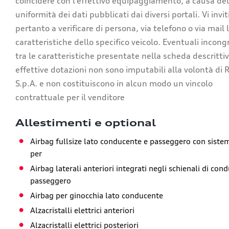
coincidere con l’effettivo equipaggiamento, a causa de
uniformità dei dati pubblicati dai diversi portali. Vi invi
pertanto a verificare di persona, via telefono o via mail 
caratteristiche dello specifico veicolo. Eventuali incon
tra le caratteristiche presentate nella scheda descrittiv
effettive dotazioni non sono imputabili alla volontà di 
S.p.A. e non costituiscono in alcun modo un vincolo
contrattuale per il venditore
Allestimenti e optional
Airbag fullsize lato conducente e passeggero con siste
per
Airbag laterali anteriori integrati negli schienali di con
passeggero
Airbag per ginocchia lato conducente
Alzacristalli elettrici anteriori
Alzacristalli elettrici posteriori