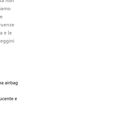
lla non
tiamo
le
gruenze
a e le
Reggini
ma airbag
ducente e