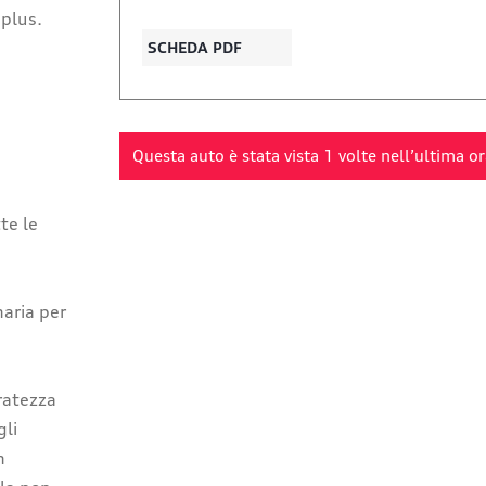
:plus.
SCHEDA PDF
Questa auto è stata vista
1
volte nell’ultima or
tte le
naria per
ratezza
gli
n